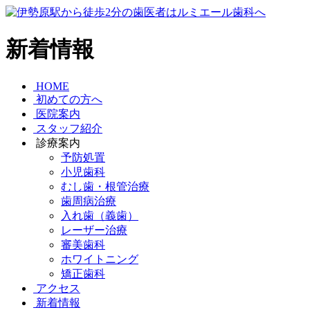
新着情報
HOME
初めての方へ
医院案内
スタッフ紹介
診療案内
予防処置
小児歯科
むし歯・根管治療
歯周病治療
入れ歯（義歯）
レーザー治療
審美歯科
ホワイトニング
矯正歯科
アクセス
新着情報