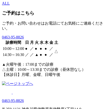
ALL
ご予約はこちら
ご予約・お問い合わせはお電話にてお気軽にご連絡くださ
い。
0463‐95‐8826
診療時間
日
月
火
水
木
金
土
10:00～12:00
●
／
●
●
●
／
△
14:30～16:30
／
／
▲
●
●
／
▲火曜午後：17:00までの診療
△土曜：10:00～13:30までの診療（昼休憩なし）
【休診日】月曜、金曜、日曜午後
0463‐95‐8826