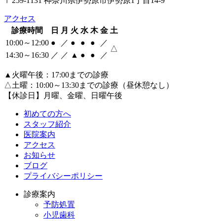
〒259-1131 神奈川県伊勢原市伊勢原1丁目14-9
アクセス
診療時間
日
月
火
水
木
金
土
10:00～12:00
●
／
●
●
●
／
△
14:30～16:30
／
／
▲
●
●
／
▲火曜午後：17:00までの診療
△土曜：10:00～13:30までの診療（昼休憩なし）
【休診日】月曜、金曜、日曜午後
初めての方へ
スタッフ紹介
医院案内
アクセス
お知らせ
ブログ
プライバシーポリシー
診療案内
予防処置
小児歯科