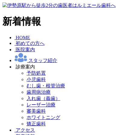
新着情報
HOME
初めての方へ
医院案内
スタッフ紹介
診療案内
予防処置
小児歯科
むし歯・根管治療
歯周病治療
入れ歯（義歯）
レーザー治療
審美歯科
ホワイトニング
矯正歯科
アクセス