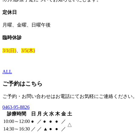
定休日
月曜、金曜、日曜午後
臨時休診
3/1(日)
、
3/5(木)
ALL
ご予約はこちら
ご予約・お問い合わせはお電話にてお気軽にご連絡ください
0463‐95‐8826
診療時間
日
月
火
水
木
金
土
10:00～12:00
●
／
●
●
●
／
△
14:30～16:30
／
／
▲
●
●
／