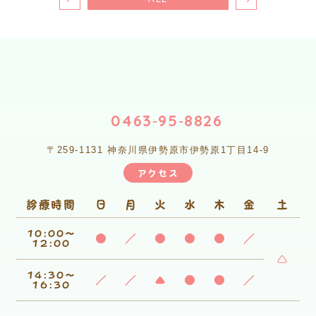
0463‐95‐8826
〒259-1131 神奈川県伊勢原市伊勢原1丁目14-9
アクセス
診療時間
日
月
火
水
木
金
土
10:00～
●
／
●
●
●
／
12:00
△
14:30～
／
／
▲
●
●
／
16:30