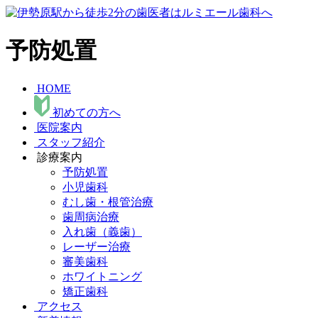
予防処置
HOME
初めての方へ
医院案内
スタッフ紹介
診療案内
予防処置
小児歯科
むし歯・根管治療
歯周病治療
入れ歯（義歯）
レーザー治療
審美歯科
ホワイトニング
矯正歯科
アクセス