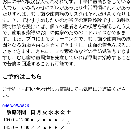
お口の中の状況は人それぞれです。丁寧に歯磨きをしている
人でも、かみ合わせにズレがあったり生活習慣に乱れがあっ
たりすれば、むし歯や歯周病のリスクはそれだけ高くなりま
す。そこでおすすめしたいのが当院の定期検診です。歯科医
院で検診を受ければ、個々の患者さんの状態を確認したうえ
で、歯磨き指導やお口の健康のためのアドバイスができま
す。また、プロによるクリーニングで、むし歯や歯周病の原
因となる歯垢や歯石を除去できますし、歯面の着色を取るこ
ともできます。さらに、フッ素塗布などの予防処置もできま
すし、むし歯や歯周病を発症していれば早期に治療すること
で苦痛を回避することも可能です。
ご予約はこちら
ご予約・お問い合わせはお電話にてお気軽にご連絡くださ
い。
0463‐95‐8826
診療時間
日
月
火
水
木
金
土
10:00～12:00
●
／
●
●
●
／
△
14:30～16:30
／
／
▲
●
●
／