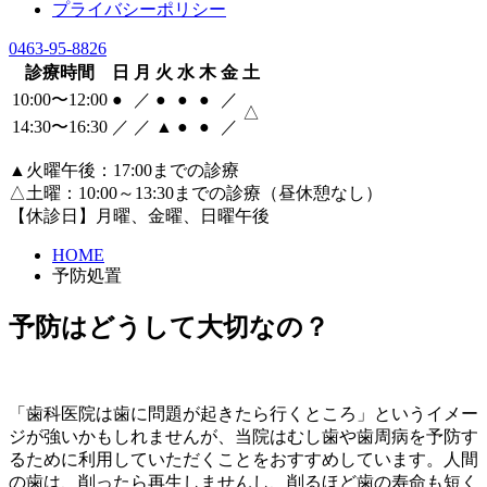
プライバシーポリシー
0463-95-8826
診療時間
日
月
火
水
木
金
土
10:00〜12:00
●
／
●
●
●
／
△
14:30〜16:30
／
／
▲
●
●
／
▲火曜午後：17:00までの診療
△土曜：10:00～13:30までの診療（昼休憩なし）
【休診日】月曜、金曜、日曜午後
HOME
予防処置
予防はどうして大切なの？
「歯科医院は歯に問題が起きたら行くところ」というイメー
ジが強いかもしれませんが、当院はむし歯や歯周病を予防す
るために利用していただくことをおすすめしています。人間
の歯は、削ったら再生しませんし、削るほど歯の寿命も短く