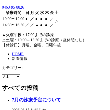
0463-95-8826
診療時間
日
月
火
水
木
金
土
10:00〜12:00
●
／
●
●
●
／
△
14:30〜16:30
／
／
▲
●
●
／
▲火曜午後：17:00までの診療
△土曜：10:00～13:30までの診療（昼休憩なし）
【休診日】月曜、金曜、日曜午後
HOME
新着情報
カテゴリー:
すべての投稿
7月の診療予定について
2026.06.15
お知らせ