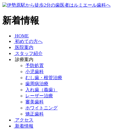
新着情報
HOME
初めての方へ
医院案内
スタッフ紹介
診療案内
予防処置
小児歯科
むし歯・根管治療
歯周病治療
入れ歯（義歯）
レーザー治療
審美歯科
ホワイトニング
矯正歯科
アクセス
新着情報