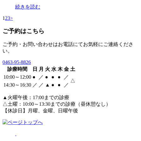
続きを読む
1
2
3
>
ご予約はこちら
ご予約・お問い合わせはお電話にてお気軽にご連絡くださ
い。
0463‐95‐8826
診療時間
日
月
火
水
木
金
土
10:00～12:00
●
／
●
●
●
／
△
14:30～16:30
／
／
▲
●
●
／
▲火曜午後：17:00までの診療
△土曜：10:00～13:30までの診療（昼休憩なし）
【休診日】月曜、金曜、日曜午後