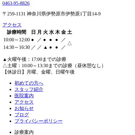
0463‐95‐8826
〒259-1131 神奈川県伊勢原市伊勢原1丁目14-9
アクセス
診療時間
日
月
火
水
木
金
土
10:00～12:00
●
／
●
●
●
／
△
14:30～16:30
／
／
▲
●
●
／
▲火曜午後：17:00までの診療
△土曜：10:00～13:30までの診療（昼休憩なし）
【休診日】月曜、金曜、日曜午後
初めての方へ
スタッフ紹介
医院案内
アクセス
お知らせ
ブログ
プライバシーポリシー
診療案内