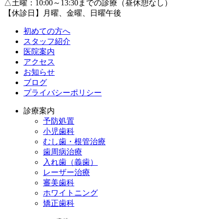
△土曜：10:00～13:30までの診療（昼休憩なし）
【休診日】月曜、金曜、日曜午後
初めての方へ
スタッフ紹介
医院案内
アクセス
お知らせ
ブログ
プライバシーポリシー
診療案内
予防処置
小児歯科
むし歯・根管治療
歯周病治療
入れ歯（義歯）
レーザー治療
審美歯科
ホワイトニング
矯正歯科