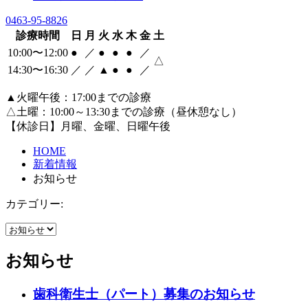
0463-95-8826
診療時間
日
月
火
水
木
金
土
10:00〜12:00
●
／
●
●
●
／
△
14:30〜16:30
／
／
▲
●
●
／
▲火曜午後：17:00までの診療
△土曜：10:00～13:30までの診療（昼休憩なし）
【休診日】月曜、金曜、日曜午後
HOME
新着情報
お知らせ
カテゴリー:
お知らせ
歯科衛生士（パート）募集のお知らせ