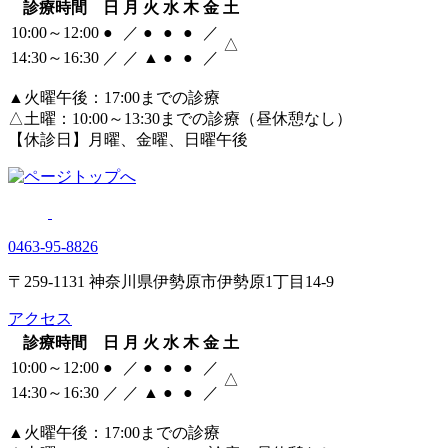
診療時間
日
月
火
水
木
金
土
10:00～12:00
●
／
●
●
●
／
△
14:30～16:30
／
／
▲
●
●
／
▲火曜午後：17:00までの診療
△土曜：10:00～13:30までの診療（昼休憩なし）
【休診日】月曜、金曜、日曜午後
0463‐95‐8826
〒259-1131 神奈川県伊勢原市伊勢原1丁目14-9
アクセス
診療時間
日
月
火
水
木
金
土
10:00～12:00
●
／
●
●
●
／
△
14:30～16:30
／
／
▲
●
●
／
▲火曜午後：17:00までの診療