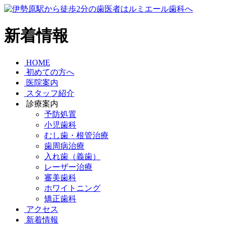
新着情報
HOME
初めての方へ
医院案内
スタッフ紹介
診療案内
予防処置
小児歯科
むし歯・根管治療
歯周病治療
入れ歯（義歯）
レーザー治療
審美歯科
ホワイトニング
矯正歯科
アクセス
新着情報