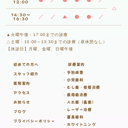
●
／
●
●
●
／
12:00
△
14:30～
／
／
▲
●
●
／
16:30
▲火曜午後：17:00までの診療
△土曜：10:00～13:30までの診療（昼休憩なし）
【休診日】月曜、金曜、日曜午後
初めての方へ
診療案内
予防処置
スタッフ紹介
小児歯科
医院案内
むし歯・根管治療
アクセス
歯周病治療
お知らせ
入れ歯（義歯）
レーザー治療
ブログ
審美歯科
プライバシーポリシー
ホワイトニング